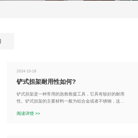
闻
2024-10-18
铲式担架耐用性如何?
铲式担架是一种常用的急救救援工具，它具有较好的耐用
性。铲式担架的主要材料一般为铝合金或者不锈钢，这些
金属具有较好的强度和耐腐蚀性，能够经受一定的压力和
阅读详情 >>
重量。此外，铲式担架的结构设计也非常合理，能够有效
分散重量，保证救援过程中的安全性。