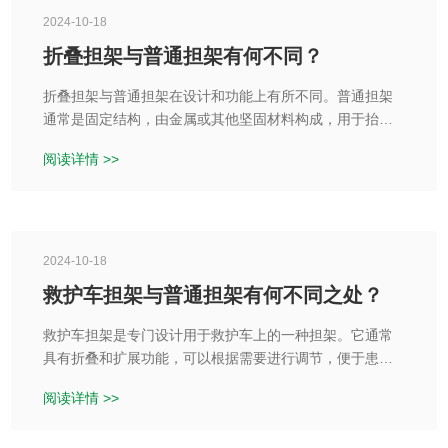
2024-10-18
折叠担架与普通担架有何不同？
折叠担架与普通担架在设计和功能上有所不同。普通担架
通常是固定结构，由金属或其他坚固材料构成，用于抬运
伤员或病人。而折叠担架则具有可折叠的特性，使其更加
阅读详情 >>
灵活和便于携带。
2024-10-18
救护车担架与普通担架有何不同之处？
救护车担架是专门设计用于救护车上的一种担架。它通常
具有折叠和扩展功能，可以根据需要进行调节，便于患者
的转移和救护。而普通担架多为固定式设计，用于普通的
阅读详情 >>
患者转移，没有折叠或扩展功能。