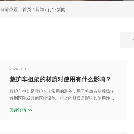
新闻
行业新闻
当前位置：首页
/
/
2024-10-18
救护车担架的材质对使用有什么影响？
救护车担架是救护车上常用的装备，用于将患者从现场转
移到医院或其他医疗设施。担架的材质是影响其使用性能
和质量的重要因素之一。不同的材质会影响担架的重量、
阅读详情 >>
强度、稳定性和耐用性。在选择救护车担架时，应根据具
体需求和预算考虑不同材质的优缺点。