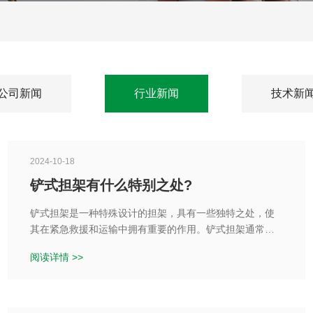
公司新闻
行业新闻
技术新
2024-10-18
铲式担架有什么特别之处?
铲式担架是一种特殊设计的担架，具有一些独特之处，使
其在紧急救援和运输中拥有重要的作用。铲式担架通常用
于山地救援、野外救援以及其他需要急救的场合，其设计
阅读详情 >>
理念是为了能够在复杂地形和环境下快速、高效地将伤员
转移至安全地带。