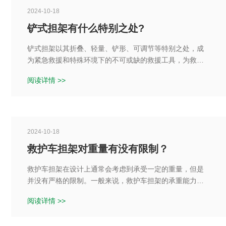
2024-10-18
铲式担架有什么特别之处?
铲式担架以其折叠、轻量、铲形、可调节等特别之处，成
为紧急救援和特殊环境下的不可或缺的救援工具，为救援
人员提供了更安全、更高效的救援方案。
阅读详情 >>
2024-10-18
救护车担架对重量有没有限制？
救护车担架在设计上通常会考虑到承受一定的重量，但是
并没有严格的限制。一般来说，救护车担架的承重能力会
根据不同的设计和材质而有所不同。然而，在实际使用
阅读详情 >>
中，还是需要注意一些重要的因素来保证担架的安全性和
稳定性。