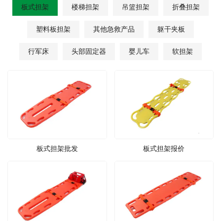
板式担架
楼梯担架
吊篮担架
折叠担架
塑料板担架
其他急救产品
躯干夹板
行军床
头部固定器
婴儿车
软担架
板式担架批发
板式担架报价