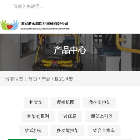
产品中心
产品
板式担架
当前位置：首页
/
/
担架车
爬楼机图
救护车担架
担架仓系列
过床易
腿部牵引器
铲式担架
多功能担架
铝合金推车