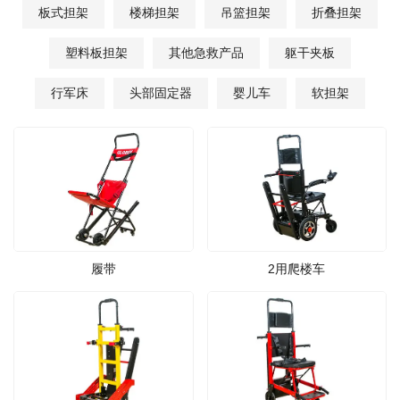
板式担架
楼梯担架
吊篮担架
折叠担架
塑料板担架
其他急救产品
躯干夹板
行军床
头部固定器
婴儿车
软担架
履带
2用爬楼车