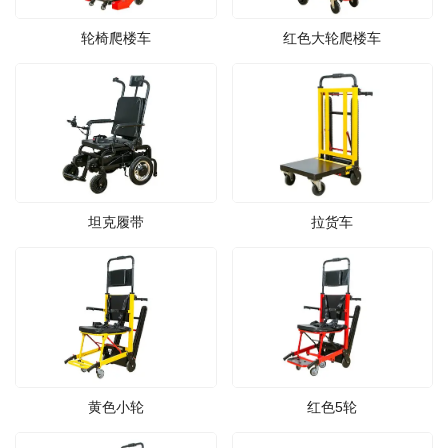
轮椅爬楼车
红色大轮爬楼车
坦克履带
拉货车
黄色小轮
红色5轮