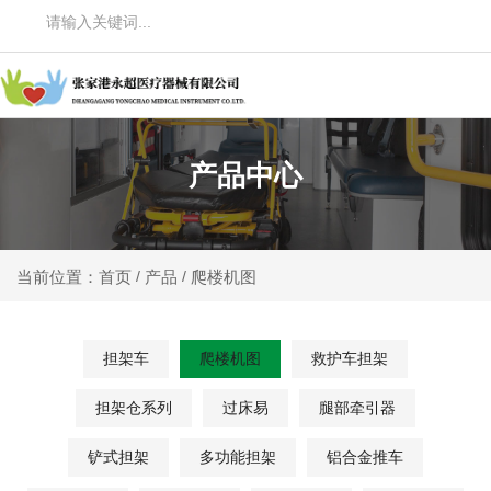
产品中心
产品
爬楼机图
当前位置：首页
/
/
担架车
爬楼机图
救护车担架
担架仓系列
过床易
腿部牵引器
铲式担架
多功能担架
铝合金推车