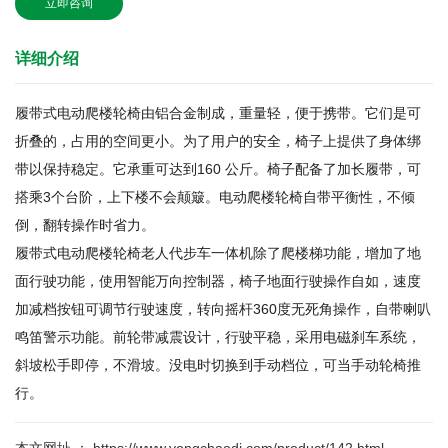
立即咨询
详细介绍
履带式电动爬楼轮椅由铝合金制成，重量轻，便于携带。它们是可
折叠的，占用的空间更小。为了用户的安全，椅子上提供了身体绑
带以保持稳定。它承重可达到160 公斤。椅子配备了加长履带，可
搭乘3个台阶，上下楼不会颠簸。电动爬楼轮椅自带平衡性，不倾
倒，翻转操作时省力。
履带式电动爬楼轮椅老人代步车一体机除了爬楼梯功能，增加了地
面行驶功能，使用智能万向控制器，椅子地面行驶操作自如，速度
加减档按钮可调节行驶速度，转向摇杆360度无死角操作，自带喇叭
鸣笛警示功能。前轮带减震设计，行驶平稳，采用电磁刹车系统，
斜坡松手即停，不滑坡。没电时切换到手动档位，可当手动轮椅推
行。