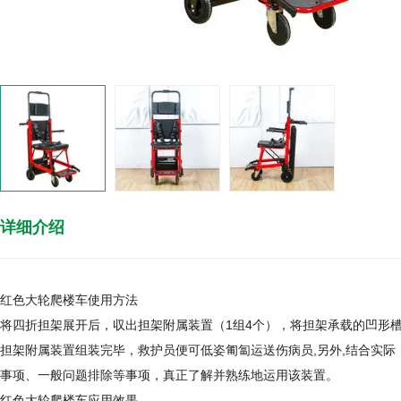
详细介绍
红色大轮爬楼车使用方法
将四折担架展开后，収出担架附属装置（1组4个），将担架承载的凹形
担架附属装置组装完毕，救护员便可低姿匍匐运送伤病员,另外,结合实
事项、一般问题排除等事项，真正了解并熟练地运用该装置。
红色大轮爬楼车应用效果