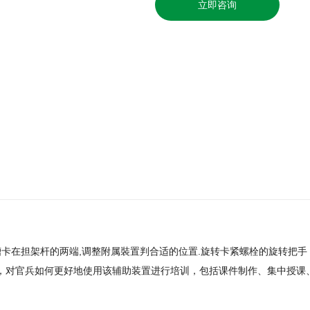
立即咨询
槽卡在担架杆的两端,调整附属裝置判合适的位置.旋转卡紧螺栓的旋转把
际，对官兵如何更好地使用该辅助装置进行培训，包括课件制作、集中授