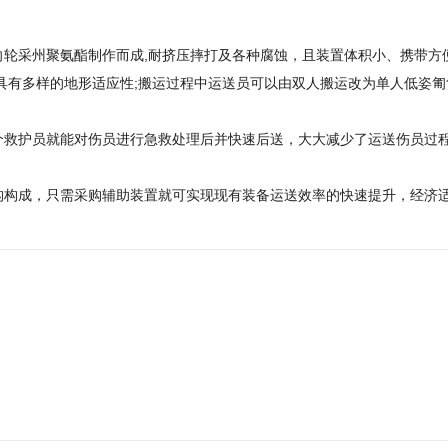
向轮采州聚氨酯制作而成,耐挤压摔打及各种腐蚀，且装置体积小、携带方
，具有多样的地形适应性;搬运过程中运送员可以由双人搬运改为单人低姿
单个救护员就能对伤员进行急救处理后并快速后送，大大减少了运送伤员过
结构构成，只需采购辅助装置就可实现现有装备运送效率的快速提升，经济