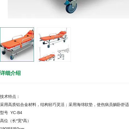
详细介绍
技术特点：
采用高质铝合金材料，结构轻巧灵活；采用海绵软垫，使伤病员躺卧舒适
型号 YC-B4
高位（长*宽*高）
190*55*50cm