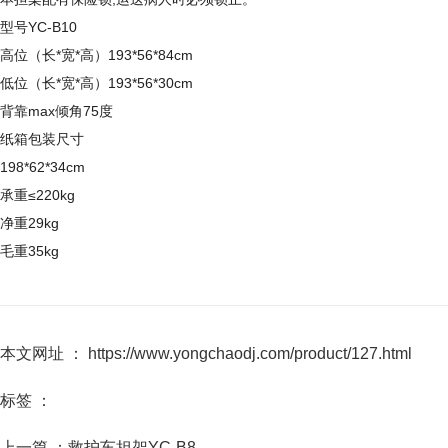
型号YC-B10
高位（长*宽*高）193*56*84cm
低位（长*宽*高）193*56*30cm
背靠max倾角75度
纸箱包装尺寸
198*62*34cm
承重≤220kg
净重29kg
毛重35kg
本文网址 ： https://www.yongchaodj.com/product/127.html
标签 ：
上一篇 ：
救护车担架YC-B8